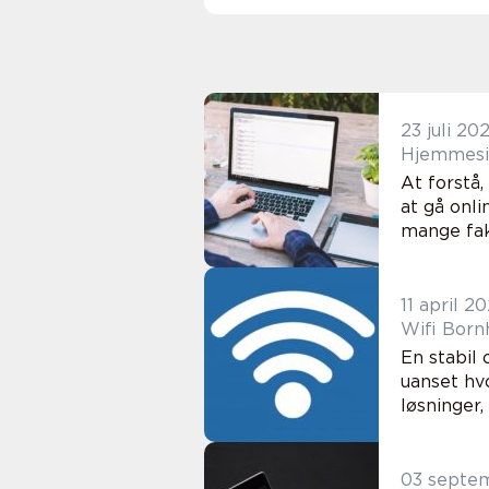
23 juli 20
Hjemmesid
At forstå,
at gå onl
mange fakt
11 april 2
Wifi Born
En stabil 
uanset hvo
løsninger,
03 septe