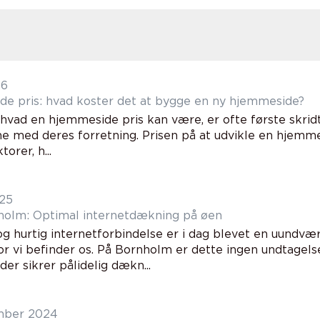
26
e pris: hvad koster det at bygge en ny hjemmeside?
 hvad en hjemmeside pris kan være, er ofte første skrid
ine med deres forretning. Prisen på at udvikle en hjemm
orer, h...
025
holm: Optimal internetdækning på øen
og hurtig internetforbindelse er i dag blevet en uundvær
r vi befinder os. På Bornholm er dette ingen undtagelse
 der sikrer pålidelig dækn...
mber 2024