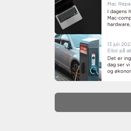
Mac Repar
I dagens 
Mac-compu
hardware,
13 juli 202
Elbil på 
Det er ing
dag ser vi
og økonom