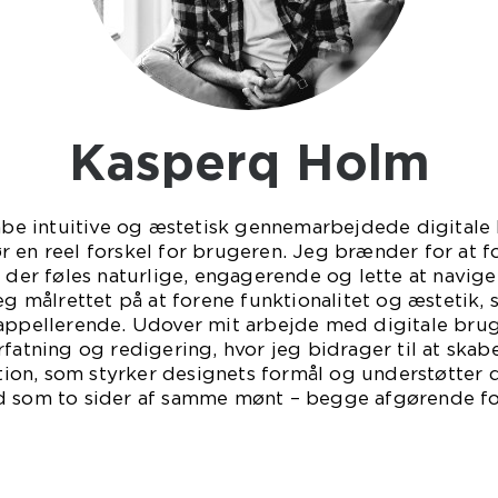
Kasperq Holm
kabe intuitive og æstetisk gennemarbejdede digitale l
r en reel forskel for brugeren. Jeg brænder for at 
, der føles naturlige, engagerende og lette at navige
jeg målrettet på at forene funktionalitet og æstetik,
 appellerende. Udover mit arbejde med digitale bru
fatning og redigering, hvor jeg bidrager til at skabe
on, som styrker designets formål og understøtter 
d som to sider af samme mønt – begge afgørende for