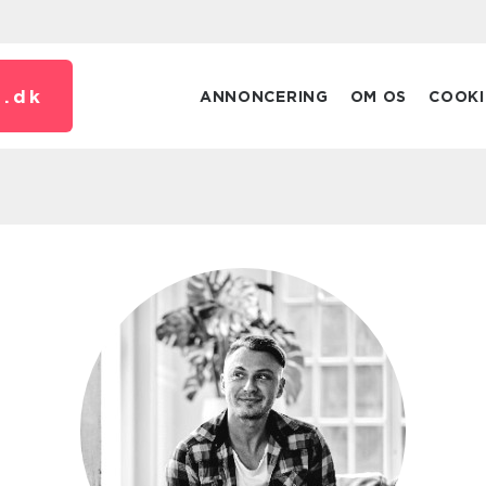
.
dk
ANNONCERING
OM OS
COOKI