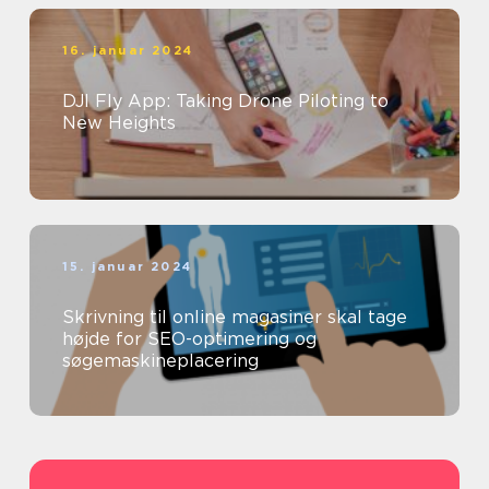
16. januar 2024
DJI Fly App: Taking Drone Piloting to
New Heights
15. januar 2024
Skrivning til online magasiner skal tage
højde for SEO-optimering og
søgemaskineplacering