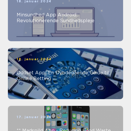
18. januar 2024
Minsundhed App Android:
Revolutionerende Sundhedspleje
18. januar 2024
Oddset App: En Dybdegående Guide til
Online Betting
17. januar 2024
** Madspild App - Reducing Food Waste