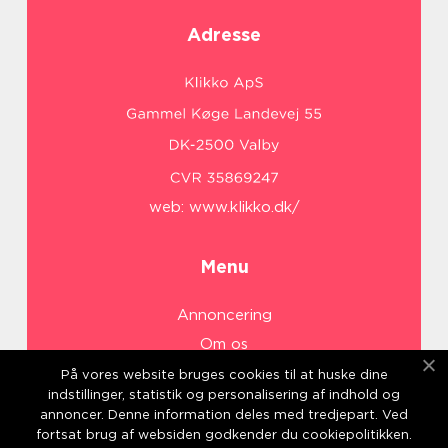
Adresse
web:
www.klikko.dk/
Menu
Annoncering
Om os
Cookies
På vores website bruges cookies til at huske dine
indstillinger, statistik og personalisering af indhold og
Kontakt os
annoncer. Denne information deles med tredjepart. Ved
Sitemap
fortsat brug af websiden godkender du cookiepolitikken.