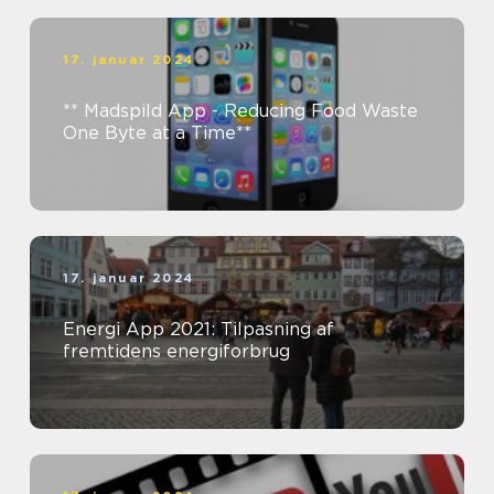
17. januar 2024
** Madspild App - Reducing Food Waste
One Byte at a Time**
17. januar 2024
Energi App 2021: Tilpasning af
fremtidens energiforbrug