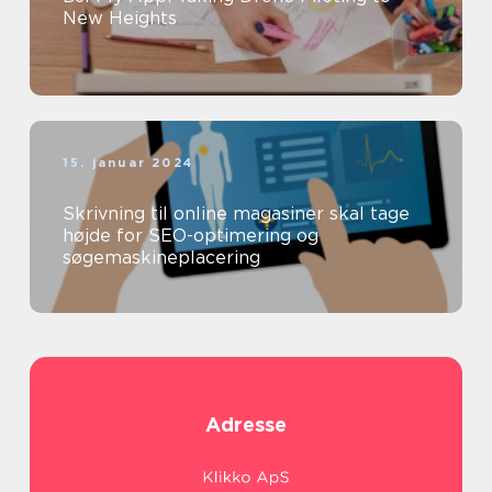
New Heights
15. januar 2024
Skrivning til online magasiner skal tage
højde for SEO-optimering og
søgemaskineplacering
Adresse