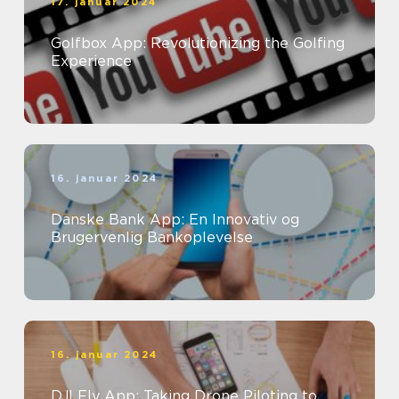
17. januar 2024
Golfbox App: Revolutionizing the Golfing
Experience
16. januar 2024
Danske Bank App: En Innovativ og
Brugervenlig Bankoplevelse
16. januar 2024
DJI Fly App: Taking Drone Piloting to