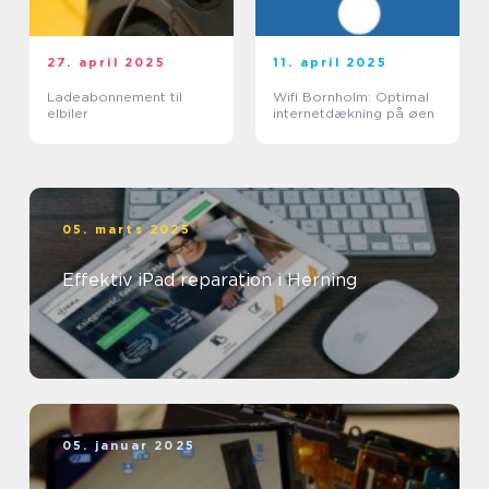
27. april 2025
11. april 2025
Ladeabonnement til
Wifi Bornholm: Optimal
elbiler
internetdækning på øen
05. marts 2025
Effektiv iPad reparation i Herning
05. januar 2025